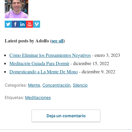
w
o
t
a
b
Latest posts by Adolfo
(
see all
)
s
c
Cómo Eliminar los Pensamientos Negativos
- enero 3, 2023
h
Meditación Guiada Para Dormir
- diciembre 15, 2022
a
Domesticando a La Mente De Mono
- diciembre 9, 2022
n
Categorías:
Mente
,
Concentración
,
Silencio
g
e
Etiquetas:
Meditaciones
c
o
Deja un comentario
n
t