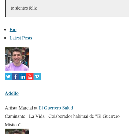
te sientes feliz
T
Bio
h
Latest Posts
e
f
o
l
l
o
Adolfo
w
i
Artista Marcial
at
El Guerrero Salud
n
Caminante - La Vida - Colaborador habitual de "El Guerrero
g
Místico".
t