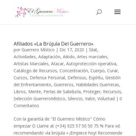
Afiliados «La Brújula Del Guerrero»
por
Guerrero Místico
|
Dic 17, 2020
|
Silat
,
Actividades
,
Adaptación
,
Aikido
,
Artes marciales
,
Artistas Marciales
,
Atacar
,
Autoprotección operativa
,
Catálogo de Recursos
,
Concentración
,
Cuerpo
,
Curar
,
Cursos
,
Defensa Personal
,
Defensus
,
Espíritu
,
Gestión
del Enfrentamiento
,
Guerreros
,
Habilidades Guerreras
,
Libros
,
Mente
,
Perlas de Sabiduría
,
Proteger
,
Recursos
,
Selección GuerreroMístico
,
Silencio
,
Valor
,
Voluntad
|
0
Comentarios
Con la garantía de "El Guerrero Místico" Cómo
empezar O Llame al: (+34) 925 57 50 50 75 % Para vd.
recomendando «la brújula » ¡Empiece hoy! Recomiende