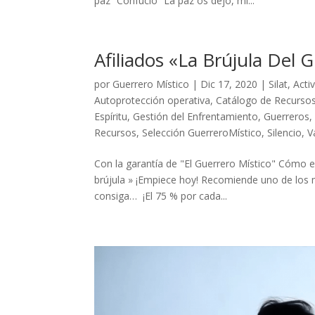
paz” Confucio “La paz os dejo, mi...
Afiliados «La Brújula Del 
por
Guerrero Místico
|
Dic 17, 2020
|
Silat
,
Acti
Autoprotección operativa
,
Catálogo de Recurso
Espíritu
,
Gestión del Enfrentamiento
,
Guerreros
Recursos
,
Selección GuerreroMístico
,
Silencio
,
V
Con la garantía de "El Guerrero Místico" Cómo 
brújula » ¡Empiece hoy! Recomiende uno de los me
consiga… ¡El 75 % por cada...