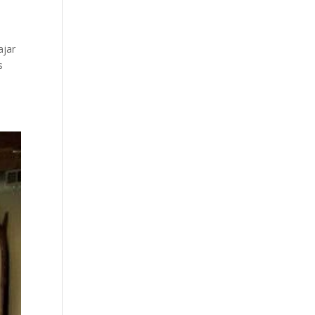
ajar
s