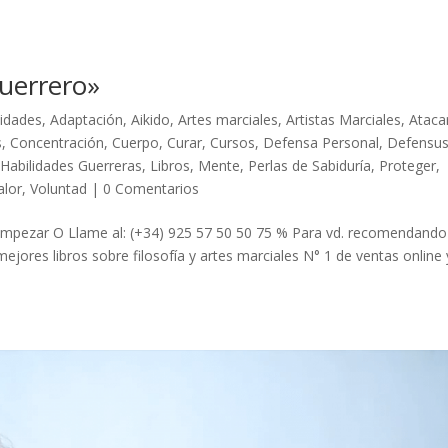
Guerrero»
vidades
,
Adaptación
,
Aikido
,
Artes marciales
,
Artistas Marciales
,
Ataca
s
,
Concentración
,
Cuerpo
,
Curar
,
Cursos
,
Defensa Personal
,
Defensu
,
Habilidades Guerreras
,
Libros
,
Mente
,
Perlas de Sabiduría
,
Proteger
,
alor
,
Voluntad
|
0 Comentarios
empezar O Llame al: (+34) 925 57 50 50 75 % Para vd. recomendando
jores libros sobre filosofía y artes marciales N° 1 de ventas online 