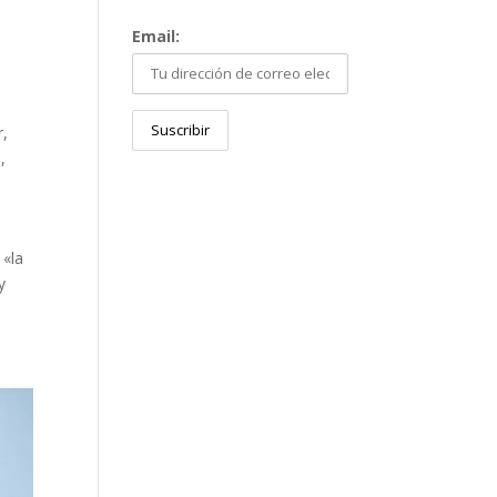
Email:
r
,
s
,
 «la
y