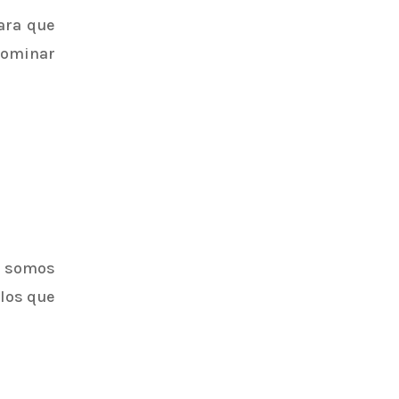
ara que
 dominar
o somos
los que