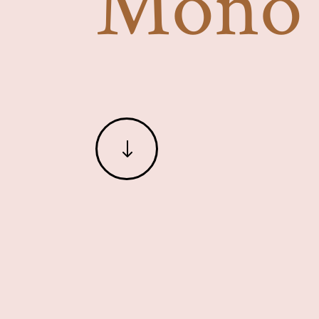
Mono
"