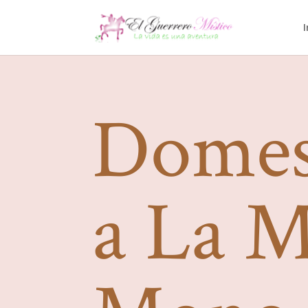
I
Domes
a La 