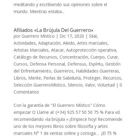
meditando y escribiendo sus opiniones sobre el
mundo. Mientras estaba...
Afiliados «La Brújula Del Guerrero»
por
Guerrero Místico
|
Dic 17, 2020
|
Silat
,
Actividades
,
Adaptación
,
Aikido
,
Artes marciales
,
Artistas Marciales
,
Atacar
,
Autoprotección operativa
,
Catálogo de Recursos
,
Concentración
,
Cuerpo
,
Curar
,
Cursos
,
Defensa Personal
,
Defensus
,
Espíritu
,
Gestión
del Enfrentamiento
,
Guerreros
,
Habilidades Guerreras
,
Libros
,
Mente
,
Perlas de Sabiduría
,
Proteger
,
Recursos
,
Selección GuerreroMístico
,
Silencio
,
Valor
,
Voluntad
|
0
Comentarios
Con la garantía de "El Guerrero Místico" Cómo
empezar O Llame al: (+34) 925 57 50 50 75 % Para vd.
recomendando «la brújula » ¡Empiece hoy! Recomiende
uno de los mejores libros sobre filosofía y artes
marciales N° 1 de ventas online y consiga… ¡El 75 %