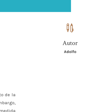

Autor
Adolfo
o de la
embargo,
 medida