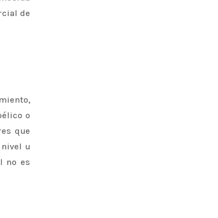
rcial de
miento,
bélico o
res que
nivel u
l no es