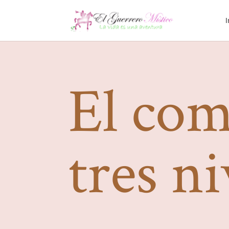
I
El com
tres ni