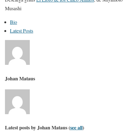
Musashi
T
Bio
h
Latest Posts
e
f
o
l
l
Johan Mataus
o
w
i
n
g
t
Latest posts by Johan Mataus
(
see all
)
w