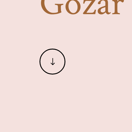
Gozar
"