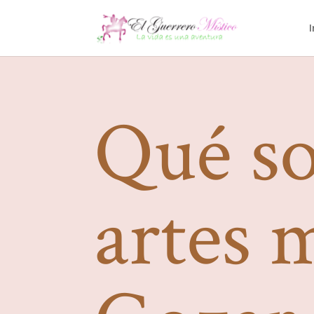
I
Qué so
artes 