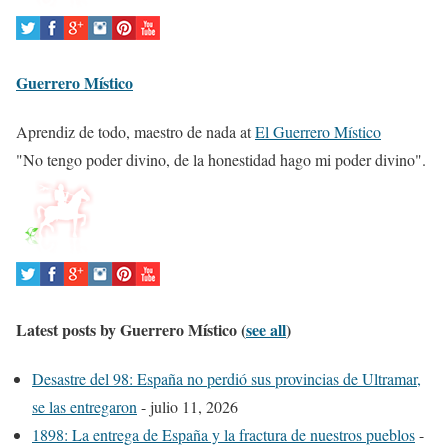
l
l
o
Guerrero Místico
w
i
Aprendiz de todo, maestro de nada
at
El Guerrero Místico
n
"No tengo poder divino, de la honestidad hago mi poder divino".
g
t
w
o
t
a
Latest posts by Guerrero Místico
(
see all
)
b
s
Desastre del 98: España no perdió sus provincias de Ultramar,
c
se las entregaron
- julio 11, 2026
h
1898: La entrega de España y la fractura de nuestros pueblos
-