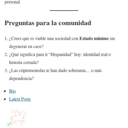
personal.
Preguntas para la comunidad
Estado mínimo
¿Crees que es viable una sociedad con
sin
degenerar en caos?
¿Qué significa para ti “Hispanidad” hoy: identidad real o
historia cerrada?
¿Las criptomonedas te han dado soberanía… o más
dependencia?
T
Bio
h
Latest Posts
e
f
o