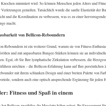
 Knochen minimiert wird. So können Menschen jeden Alters und Fitnes
 Verletzungen genießen. Tatsächlich wurde die sanfte Elastizität der B
icht und die Koordination zu verbessern, was es zu einer hervorragen
inge macht.
assbarkeit von Bellicon-Reboundern
icon-Reboundern ist ein weiterer Grund, warum sie von Fitness-Enthusi
 Größen und mit anpassbaren Bungee-Stärken können sie an individuelle
n. Egal, ob Sie Ihre lymphatische Zirkulation verbessern, die Herzgesu
hführen möchten – die Bellicon-Erfahrung kann auf Ihre persönlichen 
ebounder mit ihrem schlanken Design und einer breiten Palette von Far
vorteile, sondern auch eine optisch ansprechende Ergänzung für jeden 
er: Fitness und Spaß in einem
 hat Bellicon zweifellos die Messlatte höher gelegt. Ihr Engagement f