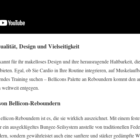
alität, Design und Vielseitigkeit
annt für ihr makelloses Design und ihre herausragende Haltbarkeit, di
bieten. Egal, ob Sie Cardio in Ihre Routine integrieren, auf Muskelaufb
endes Training suchen – Bellicons Palette an Reboundern kommt den a
 weltweit entgegen.
 von Bellicon-Reboundern
ellicon-Reboundern ist es, die sie wirklich auszeichnet. Mit einem fes
 ein ausgeklügeltes Bungee-Seilsystem anstelle von traditionellen Fed
Federn, sondern gewährleistet auch eine sanftere und stärker gedämpfte