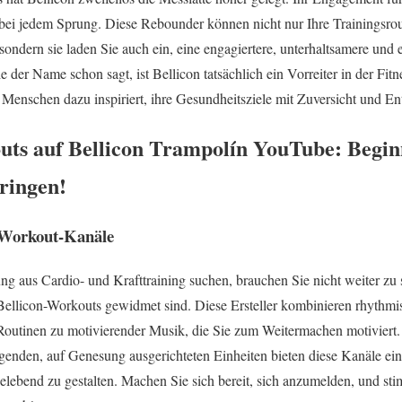
 bei jedem Sprung. Diese Rebounder können nicht nur Ihre Trainingsro
ndern sie laden Sie auch ein, eine engagiertere, unterhaltsamere und e
e der Name schon sagt, ist Bellicon tatsächlich ein Vorreiter in der Fit
 Menschen dazu inspiriert, ihre Gesundheitsziele mit Zuversicht und En
uts auf Bellicon Trampolín YouTube: Begin
ringen!
n Workout-Kanäle
g aus Cardio- und Krafttraining suchen, brauchen Sie nicht weiter zu 
Bellicon-Workouts gewidmet sind. Diese Ersteller kombinieren rhythmis
outinen zu motivierender Musik, die Sie zum Weitermachen motiviert
genden, auf Genesung ausgerichteten Einheiten bieten diese Kanäle e
lebend zu gestalten. Machen Sie sich bereit, sich anzumelden, und sti