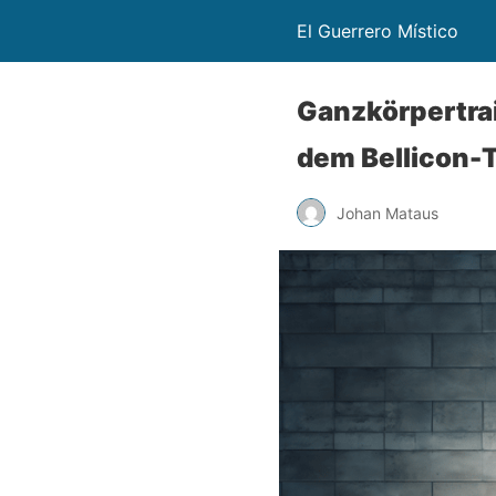
El Guerrero Místico
Ganzkörpertra
dem Bellicon-
Johan Mataus