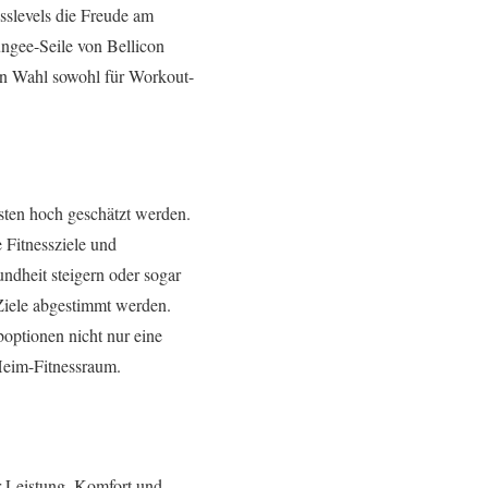
slevels die Freude am
ungee-Seile von Bellicon
den Wahl sowohl für Workout-
asten hoch geschätzt werden.
 Fitnessziele und
ndheit steigern oder sogar
Ziele abgestimmt werden.
boptionen nicht nur eine
Heim-Fitnessraum.
ür Leistung, Komfort und