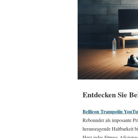
Entdecken Sie Be
Bellicon Trampolín YouT
Rebounder als imposante Prä
herausragende Haltbarkeit b
Herz jedes Fitness-Aficionad