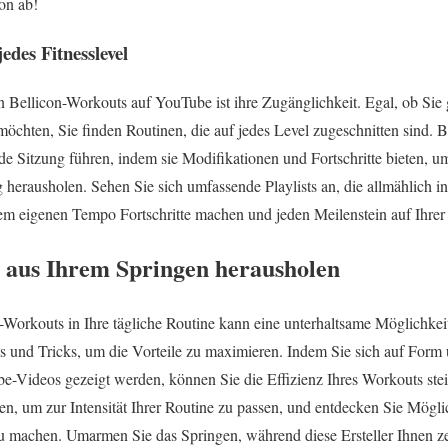
on ab!
edes Fitnesslevel
n Bellicon-Workouts auf YouTube ist ihre Zugänglichkeit. Egal, ob Sie 
möchten, Sie finden Routinen, die auf jedes Level zugeschnitten sind. 
ede Sitzung führen, indem sie Modifikationen und Fortschritte bieten, um
 herausholen. Sehen Sie sich umfassende Playlists an, die allmählich in
em eigenen Tempo Fortschritte machen und jeden Meilenstein auf Ihrer 
e aus Ihrem Springen herausholen
-Workouts in Ihre tägliche Routine kann eine unterhaltsame Möglichkeit 
pps und Tricks, um die Vorteile zu maximieren. Indem Sie sich auf Form
be-Videos gezeigt werden, können Sie die Effizienz Ihres Workouts stei
n, um zur Intensität Ihrer Routine zu passen, und entdecken Sie Möglic
 machen. Umarmen Sie das Springen, während diese Ersteller Ihnen zei