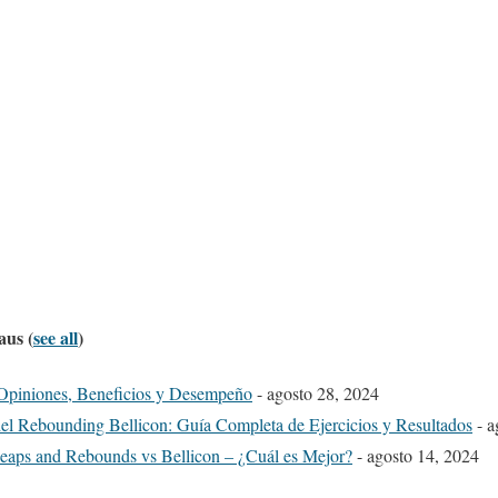
taus
(
see all
)
 Opiniones, Beneficios y Desempeño
- agosto 28, 2024
del Rebounding Bellicon: Guía Completa de Ejercicios y Resultados
- a
eaps and Rebounds vs Bellicon – ¿Cuál es Mejor?
- agosto 14, 2024