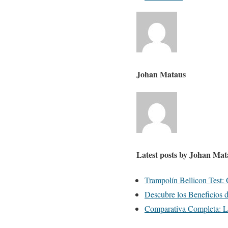
e
f
o
l
l
Johan Mataus
o
w
i
n
g
t
Latest posts by Johan Ma
w
Trampolín Bellicon Test:
o
Descubre los Beneficios 
t
Comparativa Completa: L
a
b